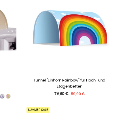
Tunnel "Einhorn Rainbow" für Hoch- und
IN DEN WARENKORB
Etagenbetten
Normaler
79,90 €
59,90 €
Preis
SUMMER SALE