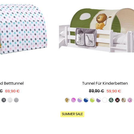
nd Betttunnel
Tunnel Für Kinderbetten
 OPTIONEN
WÄHLE OPTIONEN
ler
Normaler
 €
89,90 €
69,90 €
59,90 €
Preis
SUMMER SALE