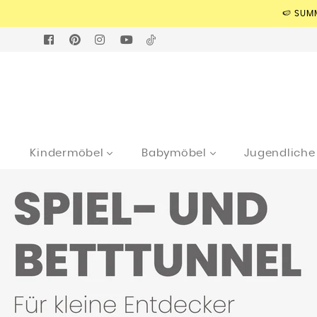
🍉 SUM
FACEBOOK
PINTEREST
INSTAGRAM
YOUTUBE
TIKTOK
Kindermöbel
Babymöbel
Jugendlich