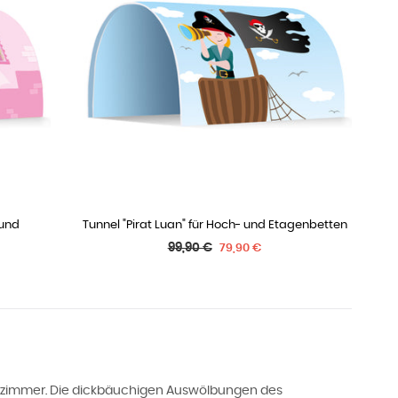
 und
Tunnel "Pirat Luan" für Hoch- und Etagenbetten
IN DEN WARENKORB
Normaler
99,90 €
79,90 €
Preis
erzimmer. Die dickbäuchigen Auswölbungen des