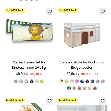
SUMMER SALE
SUMMER SALE
Rückenkissen-Set für
Vorhangstoffe für Hoch- und
Kinderzimmer 2-teilig
Etagenbetten
Normaler
Normaler
59,90 €
39,90 €
39,90 €
ab
29,90 €
Preis
Preis
SUMMER SALE
SUMMER SALE