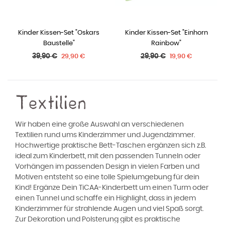
Kinder Kissen-Set "Oskars
Kinder Kissen-Set "Einhorn
Baustelle"
Rainbow"
Normaler
Normaler
39,90 €
29,90 €
29,90 €
19,90 €
Preis
Preis
Textilien
Wir haben eine große Auswahl an verschiedenen
Textilien rund ums Kinderzimmer und Jugendzimmer.
Hochwertige praktische Bett-Taschen ergänzen sich z.B.
ideal zum Kinderbett, mit den passenden Tunneln oder
Vorhängen im passenden Design in vielen Farben und
Motiven entsteht so eine tolle Spielumgebung für dein
Kind! Ergänze Dein TiCAA-Kinderbett um einen Turm oder
einen Tunnel und schaffe ein Highlight, dass in jedem
Kinderzimmer für strahlende Augen und viel Spaß sorgt.
Zur Dekoration und Polsterung gibt es praktische