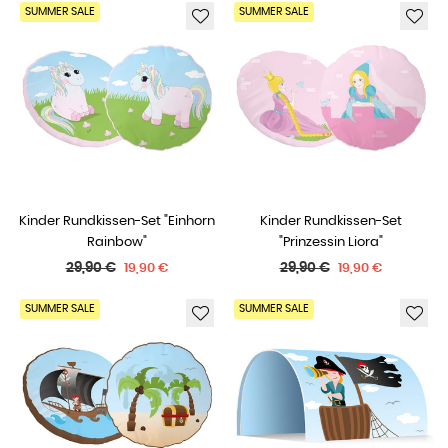
SUMMER SALE
SUMMER SALE
Kinder Rundkissen-Set "Einhorn
Kinder Rundkissen-Set
Rainbow"
"Prinzessin Liora"
Normaler
Normaler
29,90 €
29,90 €
19,90 €
19,90 €
Preis
Preis
SUMMER SALE
SUMMER SALE