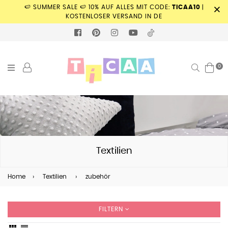
🍉 SUMMER SALE 🍉 10% AUF ALLES MIT CODE:
TICAA10
|
KOSTENLOSER VERSAND IN DE
FACEBOOK
PINTEREST
INSTAGRAM
YOUTUBE
TIKTOK
0
Suchen
Textilien
Home
›
Textilien
›
zubehör
FILTERN
Sortieren