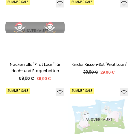
SUMMER SALE
SUMMER SALE
AUSVERKAUFT
Nackenrolle "Pirat Luan" für
Kinder Kissen-Set "Pirat Luan"
Hoch- und Etagenbetten
Normaler
39,90 €
29,90 €
Normaler
Preis
59,90 €
39,90 €
Preis
SUMMER SALE
SUMMER SALE
AUSVERKAUFT