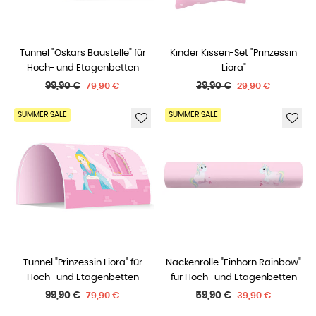
Tunnel "Oskars Baustelle" für
Kinder Kissen-Set "Prinzessin
Hoch- und Etagenbetten
Liora"
Normaler
Normaler
99,90 €
39,90 €
79,90 €
29,90 €
Preis
Preis
SUMMER SALE
SUMMER SALE
Tunnel "Prinzessin Liora" für
Nackenrolle "Einhorn Rainbow"
Hoch- und Etagenbetten
für Hoch- und Etagenbetten
Normaler
Normaler
99,90 €
59,90 €
79,90 €
39,90 €
Preis
Preis