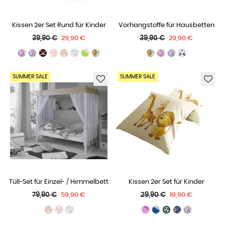
Kissen 2er Set Rund für Kinder
Vorhangstoffe für Hausbetten
Normaler
Normaler
39,90 €
39,90 €
29,90 €
29,90 €
Preis
Preis
SUMMER SALE
SUMMER SALE
Tüll-Set für Einzel- / Himmelbett
Kissen 2er Set für Kinder
Normaler
Normaler
79,90 €
29,90 €
59,90 €
19,90 €
Preis
Preis