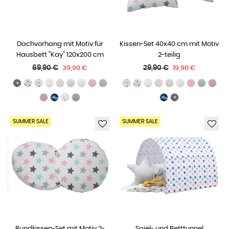
Dachvorhang mit Motiv für
Kissen-Set 40x40 cm mit Motiv
Hausbett "Kay" 120x200 cm
2-teilig
Normaler
Normaler
69,90 €
29,90 €
39,90 €
19,90 €
Preis
Preis
SUMMER SALE
SUMMER SALE
Rundkissen-Set mit Motiv 2-
Spiel- und Betttunnel