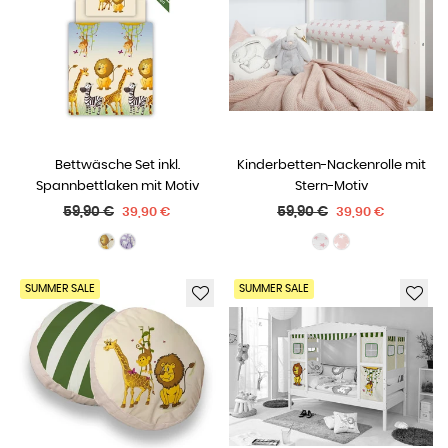
Bettwäsche Set inkl.
Kinderbetten-Nackenrolle mit
Spannbettlaken mit Motiv
Stern-Motiv
Normaler
Normaler
59,90 €
59,90 €
39,90 €
39,90 €
Preis
Preis
SUMMER SALE
SUMMER SALE