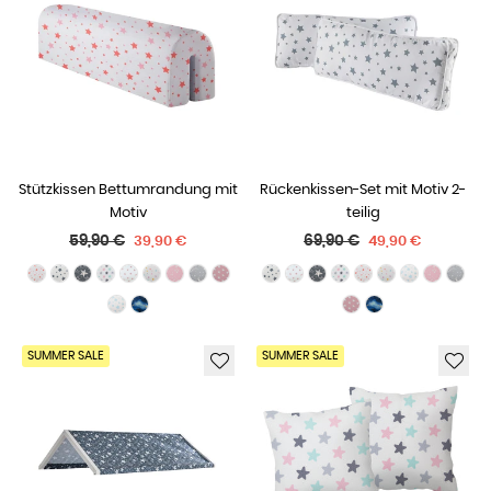
Stützkissen Bettumrandung mit
Rückenkissen-Set mit Motiv 2-
Motiv
teilig
Normaler
Normaler
59,90 €
69,90 €
39,90 €
49,90 €
Preis
Preis
SUMMER SALE
SUMMER SALE