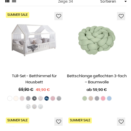
Zeige: 34
SUMMER SALE
Tüll-Set - Betthimmel für
Bettschlange geflochten 3-fach
Hausbett
– Baumwolle
Normaler
69,90 €
49,90 €
ab
59,90 €
Preis
SUMMER SALE
SUMMER SALE