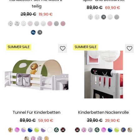
teilig
Normaler
89,90 €
69,90 €
Normaler
Preis
29,90 €
19,90 €
Preis
SUMMER SALE
SUMMER SALE
Tunnel Für Kinderbetten
Kinderbetten Nackenrolle
Normaler
Normaler
89,90 €
39,90 €
59,90 €
29,90 €
Preis
Preis