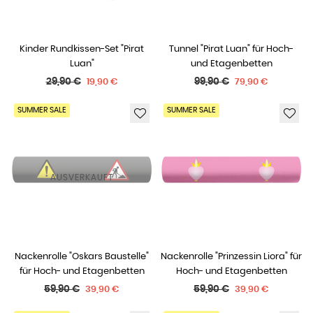
Kinder Rundkissen-Set "Pirat
Tunnel "Pirat Luan" für Hoch-
Luan"
und Etagenbetten
Normaler
Normaler
29,90 €
99,90 €
19,90 €
79,90 €
Preis
Preis
SUMMER SALE
SUMMER SALE
AUSVERKAUFT
Nackenrolle "Oskars Baustelle"
Nackenrolle "Prinzessin Liora" für
für Hoch- und Etagenbetten
Hoch- und Etagenbetten
Normaler
Normaler
59,90 €
59,90 €
39,90 €
39,90 €
Preis
Preis