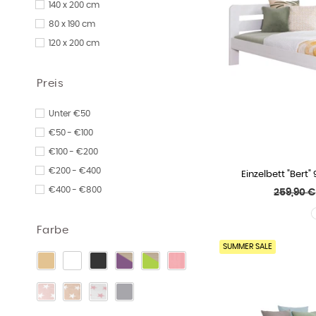
140 x 200 cm
80 x 190 cm
120 x 200 cm
Preis
Unter €50
€50 - €100
€100 - €200
€200 - €400
Einzelbett "Bert"
WÄHLE
€400 - €800
Normale
259,90 €
Preis
Farbe
SUMMER SALE