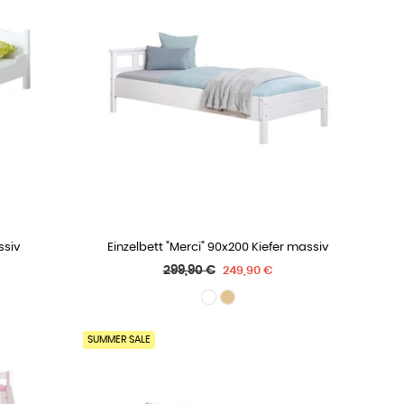
ssiv
Einzelbett "Merci" 90x200 Kiefer massiv
WÄHLE OPTIONEN
Normaler
299,90 €
249,90 €
Preis
SUMMER SALE