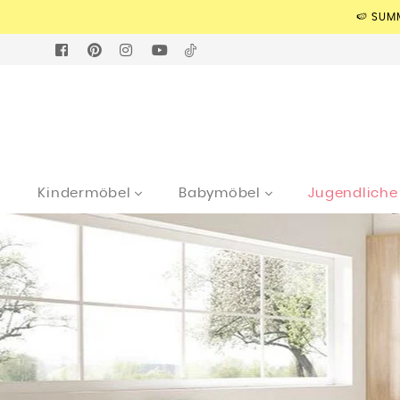
🍉 SUM
FACEBOOK
PINTEREST
INSTAGRAM
YOUTUBE
TIKTOK
Kindermöbel
Babymöbel
Jugendlich