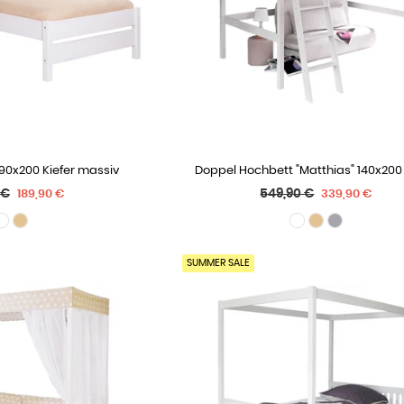
 90x200 Kiefer massiv
Doppel Hochbett "Matthias" 140x200 
 OPTIONEN
WÄHLE OPTIONEN
er
Normaler
 €
549,90 €
189,90 €
339,90 €
Preis
SUMMER SALE