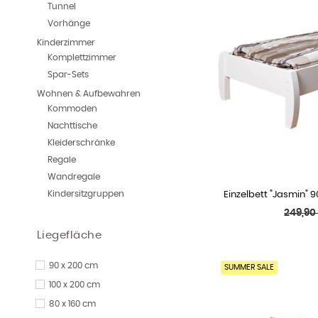
Tunnel
Vorhänge
Kinderzimmer
Komplettzimmer
Spar-Sets
Wohnen & Aufbewahren
Kommoden
Nachttische
Kleiderschränke
Regale
Wandregale
Kindersitzgruppen
Einzelbett "Jasmin" 
IN DEN
Normal
249,90
Preis
Liegefläche
90 x 200 cm
SUMMER SALE
100 x 200 cm
80 x 160 cm