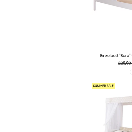
Einzelbett "Bora"
WÄHLE
Normal
229,90
Preis
SUMMER SALE