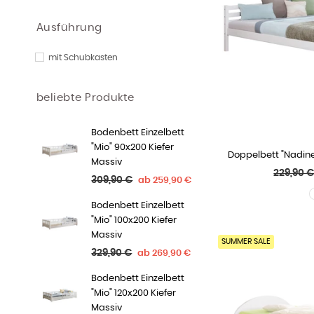
Ausführung
mit Schubkasten
beliebte Produkte
Bodenbett Einzelbett
"Mio" 90x200 Kiefer
Doppelbett "Nadine
WÄHLE
Massiv
Normale
229,90 
Normaler
309,90 €
ab
259,90 €
Preis
Preis
Bodenbett Einzelbett
"Mio" 100x200 Kiefer
Massiv
SUMMER SALE
Normaler
329,90 €
ab
269,90 €
Preis
Bodenbett Einzelbett
"Mio" 120x200 Kiefer
Massiv