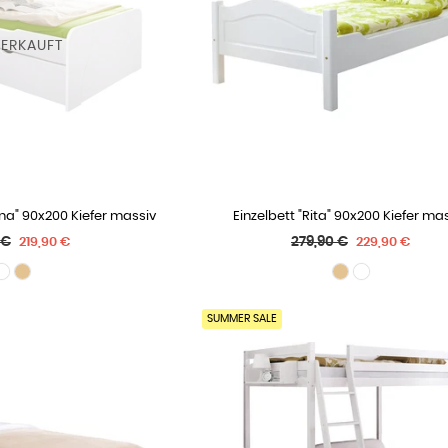
ERKAUFT
na" 90x200 Kiefer massiv
Einzelbett "Rita" 90x200 Kiefer ma
 OPTIONEN
WÄHLE OPTIONEN
ler
Normaler
 €
279,90 €
219,90 €
229,90 €
Preis
SUMMER SALE