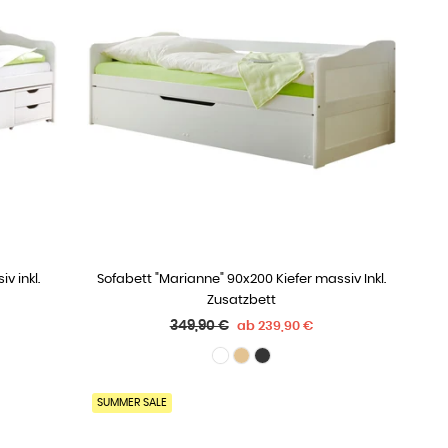
v inkl.
Sofabett "Marianne" 90x200 Kiefer massiv Inkl.
WÄHLE OPTIONEN
Zusatzbett
Normaler
349,90 €
ab
239,90 €
Preis
SUMMER SALE