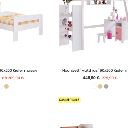
 90x200 Kiefer massiv
Hochbett "Matthias" 90x200 Kiefer 
 OPTIONEN
WÄHLE OPTIONEN
r
Normaler
449,90 €
ab
209,90 €
279,90 €
Preis
SUMMER SALE