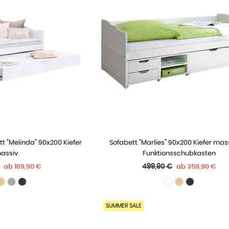
t "Melinda" 90x200 Kiefer
Sofabett "Marlies" 90x200 Kiefer massi
 OPTIONEN
WÄHLE OPTIONEN
assiv
Funktionsschubkasten
r
Normaler
499,90 €
ab
169,90 €
ab
359,90 €
Preis
SUMMER SALE