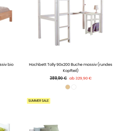
siv bio
Hochbett Tolly 90x200 Buche massiv (rundes
WÄHLE OPTIONEN
Kopfteil)
Normaler
389,90 €
ab
329,90 €
Preis
SUMMER SALE