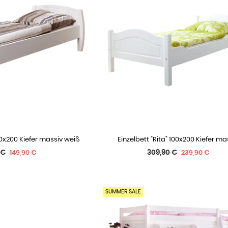
90x200 Kiefer massiv weiß
Einzelbett "Rita" 100x200 Kiefer ma
 WARENKORB
IN DEN WARENKORB
er
Normaler
 €
309,90 €
149,90 €
239,90 €
Preis
SUMMER SALE