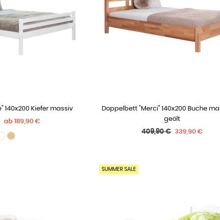
" 140x200 Kiefer massiv
Doppelbett "Merci" 140x200 Buche mas
 OPTIONEN
IN DEN WARENKORB
geölt
r
€
ab
189,90 €
Normaler
409,90 €
339,90 €
Preis
SUMMER SALE