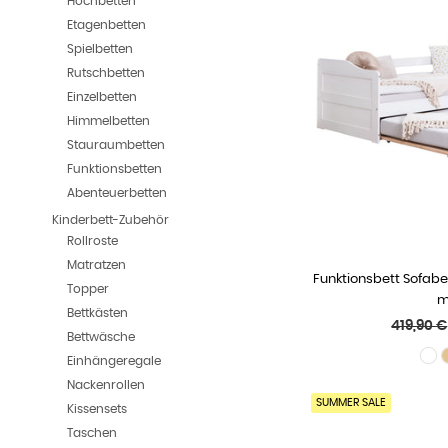
Hochbetten
Etagenbetten
Spielbetten
Rutschbetten
Einzelbetten
Himmelbetten
Stauraumbetten
Funktionsbetten
Abenteuerbetten
Kinderbett-Zubehör
Rollroste
Matratzen
Funktionsbett Sofabet
WÄHLE
Topper
m
Bettkästen
Normale
419,90 €
Bettwäsche
Preis
Einhängeregale
Nackenrollen
SUMMER SALE
Kissensets
Taschen