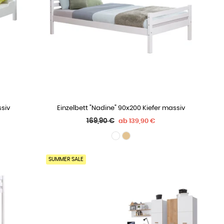
ssiv
Einzelbett "Nadine" 90x200 Kiefer massiv
WÄHLE OPTIONEN
Normaler
169,90 €
ab
139,90 €
Preis
SUMMER SALE