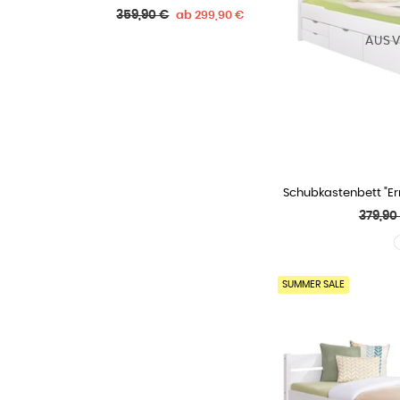
Normaler
359,90 €
ab
299,90 €
Preis
AUSV
Schubkastenbett "Er
WÄHLE
Norma
379,90
Preis
SUMMER SALE