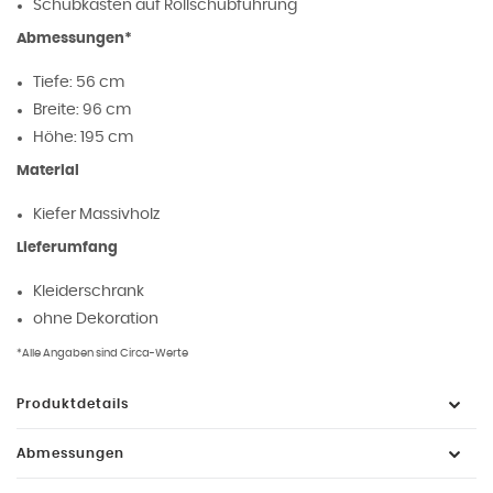
Schubkasten auf Rollschubführung
Abmessungen*
Tiefe: 56 cm
Breite: 96 cm
Höhe: 195 cm
Material
Kiefer Massivholz
Lieferumfang
Kleiderschrank
ohne Dekoration
*Alle Angaben sind Circa-Werte
Produktdetails
Abmessungen