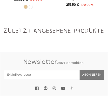
"Moritz")
Normaler
219,90 €
179,90 €
Preis
Normaler
139,90 €
ab
49,90 €
Preis
ZULETZT ANGESEHENE PRODUKTE
Newsletter
Jetzt anmelden!
ABONNIEREN
Facebook
Pinterest
Instagram
YouTube
Tiktok