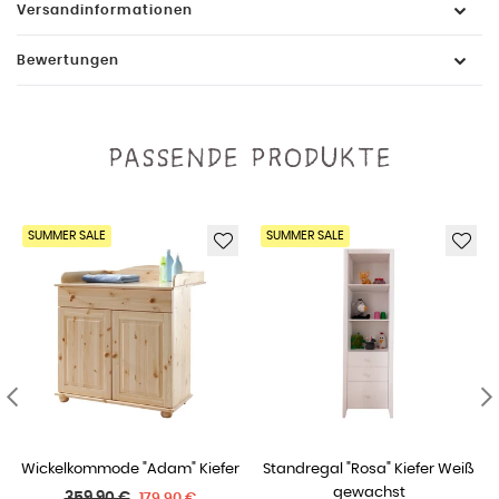
Versandinformationen
Bewertungen
PASSENDE PRODUKTE
SUMMER SALE
SUMMER SALE
r
Standregal "Rosa" Kiefer Weiß
Anstellregal für
gewachst
Wickelkommoden (für "Adam" &