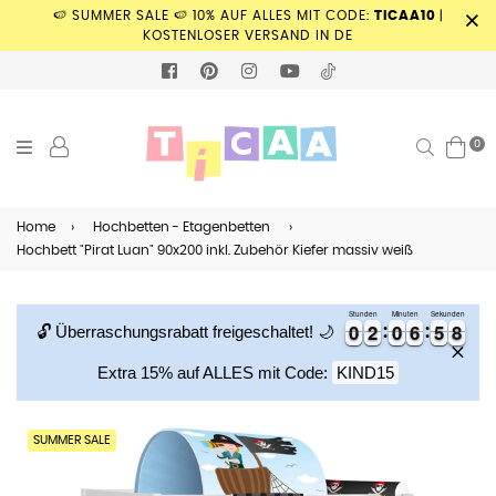
🍉 SUMMER SALE 🍉 10% AUF ALLES MIT CODE:
TICAA10
|
KOSTENLOSER VERSAND IN DE
FACEBOOK
PINTEREST
INSTAGRAM
YOUTUBE
TIKTOK
0
Suchen
Home
›
Hochbetten - Etagenbetten
›
Hochbett "Pirat Luan" 90x200 inkl. Zubehör Kiefer massiv weiß
Stunden
Minuten
Sekunden
0
0
2
2
0
0
6
6
5
5
8
0
0
2
2
0
0
6
6
5
5
8
9
🔓 Überraschungsrabatt freigeschaltet! 🌙
Extra 15% auf ALLES mit Code:
KIND15
SUMMER SALE